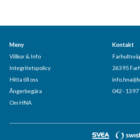
Meny
Kontakt
Villkor & Info
Farhultsvä
Integritetspolicy
263 95 Far
Hitta till oss
info.hna@b
Ångerbegära
042 - 13 97
Om HNA