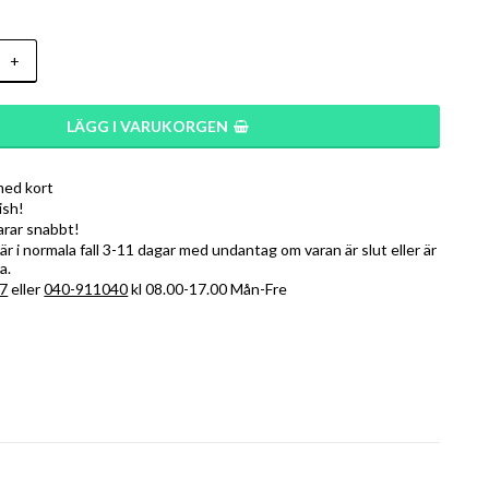
+
LÄGG I VARUKORGEN
med kort
ish!
varar snabbt!
r i normala fall 3-11 dagar med undantag om varan är slut eller är
a.
7
eller
040-911040
kl 08.00-17.00 Mån-Fre