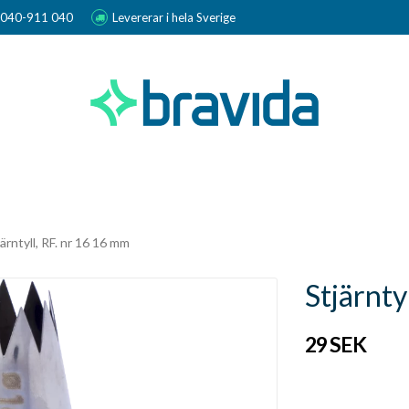
r 040-911 040
Levererar i hela Sverige
järntyll, RF. nr 16 16 mm
Stjärnty
29 SEK