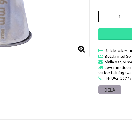
-
Betala säkert 
Betala med Sw
Maila oss
, vi s
Leveranstiden ä
en beställningsvar
Tel
042-13977
DELA