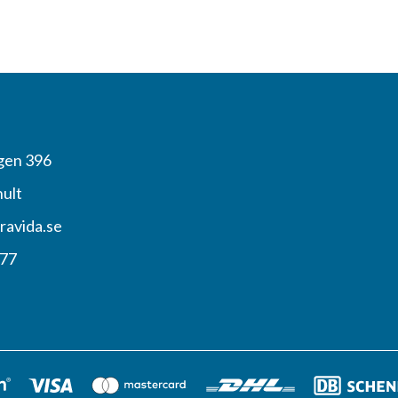
gen 396
hult
ravida.se
 77