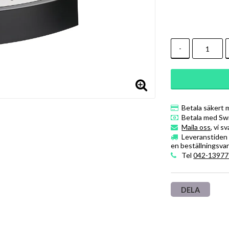
-
Betala säkert 
Betala med Sw
Maila oss
, vi s
Leveranstiden ä
en beställningsvar
Tel
042-13977
DELA