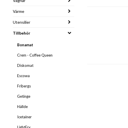
Vagnar
Värme
Utensilier
Tillbehör
Bonamat
Crem - Coffee Queen
Diskomat
Escowa
Fribergs
Getinge
Hällde
Icetainer
LightFry