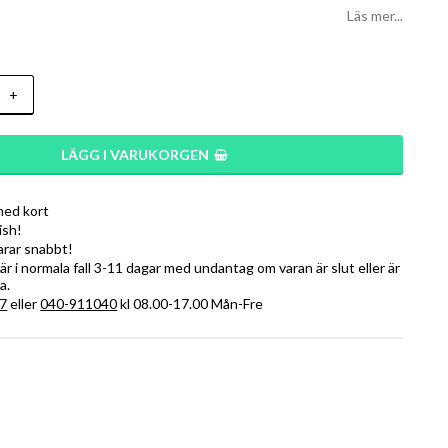
Läs mer...
+
LÄGG I VARUKORGEN
med kort
ish!
varar snabbt!
r i normala fall 3-11 dagar med undantag om varan är slut eller är
a.
7
eller
040-911040
kl 08.00-17.00 Mån-Fre