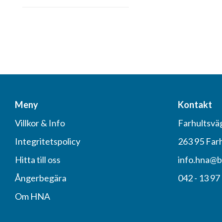
Meny
Kontakt
Villkor & Info
Farhultsvä
Integritetspolicy
263 95 Far
Hitta till oss
info.hna@b
Ångerbegära
042 - 13 97
Om HNA