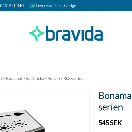
r 040-911 040
Levererar i hela Sverige
t
Bonamat - Spillbricka - Rostfri - RLX-serien
Bonamat 
serien
545 SEK