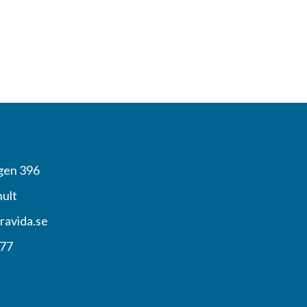
gen 396
hult
ravida.se
 77