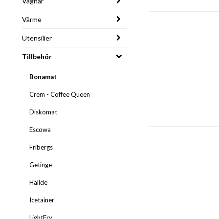
Vagnar
Värme
Utensilier
Tillbehör
Bonamat
Crem - Coffee Queen
Diskomat
Escowa
Fribergs
Getinge
Hällde
Icetainer
LightFry