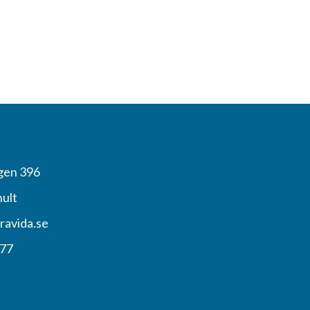
gen 396
hult
ravida.se
 77