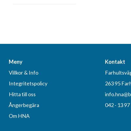
Meny
Kontakt
Villkor & Info
Farhultsvä
Integritetspolicy
263 95 Far
Hitta till oss
info.hna@b
Ångerbegära
042 - 13 97
Om HNA