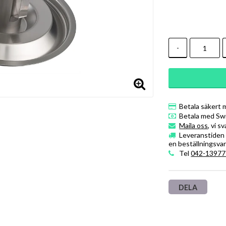
-
Betala säkert 
Betala med Sw
Maila oss
, vi s
Leveranstiden ä
en beställningsvar
Tel
042-13977
DELA