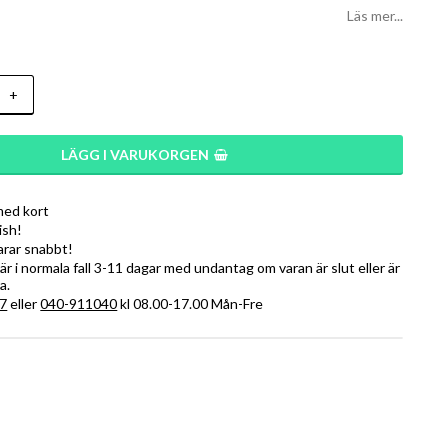
Läs mer...
+
LÄGG I VARUKORGEN
med kort
ish!
varar snabbt!
r i normala fall 3-11 dagar med undantag om varan är slut eller är
a.
7
eller
040-911040
kl 08.00-17.00 Mån-Fre