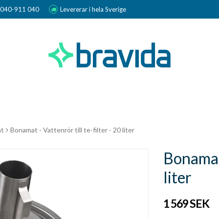
r 040-911 040
Levererar i hela Sverige
t
Bonamat - Vattenrör till te-filter - 20 liter
Bonamat 
liter
1 569 SEK