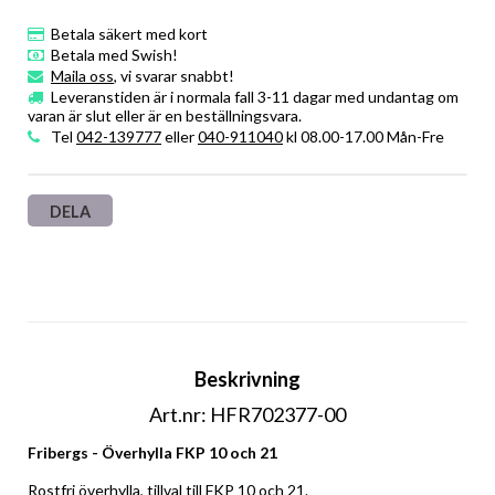
Betala säkert med kort
Betala med Swish!
Maila oss
, vi svarar snabbt!
Leveranstiden är i normala fall 3-11 dagar med undantag om
varan är slut eller är en beställningsvara.
Tel
042-139777
eller
040-911040
kl 08.00-17.00 Mån-Fre
DELA
Beskrivning
Art.nr: HFR702377-00
Fribergs - Överhylla FKP 10 och 21
Rostfri överhylla, tillval till FKP 10 och 21.