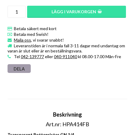
LÄGG I VARUKORGEN
Betala säkert med kort
Betala med Swish!
Maila oss
, vi svarar snabbt!
Leveranstiden är i normala fall 3-11 dagar med undantag om
varan är slut eller är en beställningsvara.
Tel
042-139777
eller
040-911040
kl 08.00-17.00 Mån-Fre
DELA
Beskrivning
Art.nr: HPA414FB
Transparent Bottenrister GN 1/4.