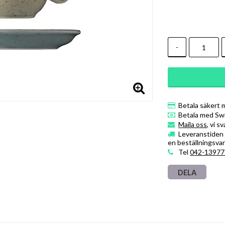
-
Betala säkert 
Betala med Sw
Maila oss
, vi s
Leveranstiden ä
en beställningsvar
Tel
042-13977
DELA