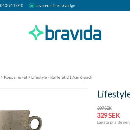
r 040-911 040
Levererar i hela Sverige
Koppar & Fat
Lifestyle - Kaffefat D17cm 6-pack
Lifesty
387 SEK
329 SEK
Lägsta pris de se