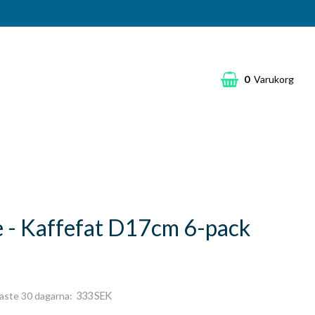
0
Varukorg
le - Kaffefat D17cm 6-pack
333 SEK
naste 30 dagarna