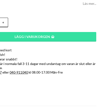
Läs mer...
+
LÄGG I VARUKORGEN
med kort
ish!
varar snabbt!
r i normala fall 3-11 dagar med undantag om varan är slut eller är
a.
7
eller
040-911040
kl 08.00-17.00 Mån-Fre