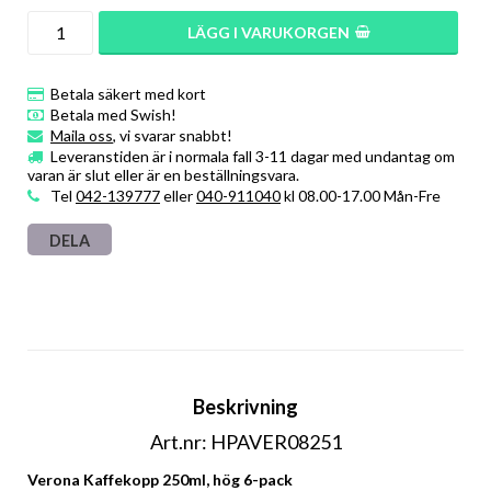
LÄGG I VARUKORGEN
Betala säkert med kort
Betala med Swish!
Maila oss
, vi svarar snabbt!
Leveranstiden är i normala fall 3-11 dagar med undantag om
varan är slut eller är en beställningsvara.
Tel
042-139777
eller
040-911040
kl 08.00-17.00 Mån-Fre
DELA
Beskrivning
Art.nr: HPAVER08251
Verona Kaffekopp 250ml, hög 6-pack