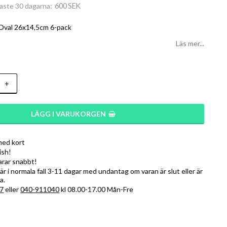
600 SEK
naste 30 dagarna
t Oval 26x14,5cm 6-pack
Läs mer...
+
LÄGG I VARUKORGEN
med kort
ish!
varar snabbt!
r i normala fall 3-11 dagar med undantag om varan är slut eller är
a.
7
eller
040-911040
kl 08.00-17.00 Mån-Fre