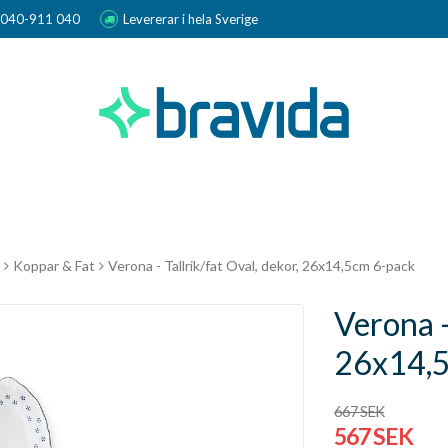
r 040-911 040
Levererar i hela Sverige
Koppar & Fat
Verona - Tallrik/fat Oval, dekor, 26x14,5cm 6-pack
Verona -
26x14,5
667 SEK
567 SEK