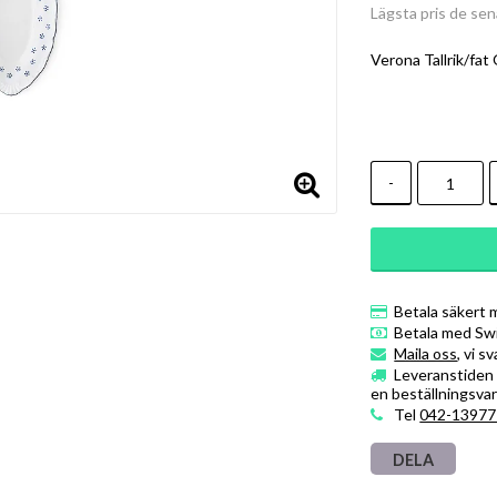
Lägsta pris de se
Verona Tallrik/fa
-
Betala säkert 
Betala med Sw
Maila oss
, vi s
Leveranstiden ä
en beställningsvar
Tel
042-13977
DELA