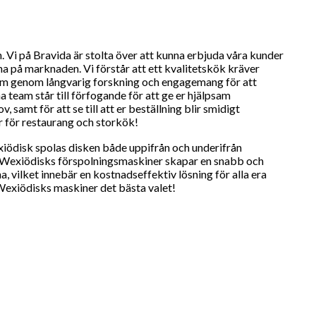
. Vi på
Bravida
är stolta över att kunna erbjuda våra kunder
na på marknaden. Vi förstår att ett kvalitetskök kräver
ram genom långvarig forskning och engagemang för att
na team står till förfogande för att ge er hjälpsam
samt för att se till att er beställning blir smidigt
 för restaurang och storkök!
ödisk spolas disken både uppifrån och underifrån
s. Wexiödisks förspolningsmaskiner skapar en snabb och
 vilket innebär en kostnadseffektiv lösning för alla era
Wexiödisks maskiner det bästa valet!