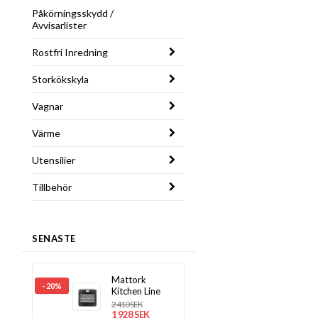
Påkörningsskydd /
Avvisarlister
Rostfri Inredning
Storkökskyla
Vagnar
Värme
Utensilier
Tillbehör
SENASTE
Mattork
- 20%
Kitchen Line
2 410 SEK
1 928 SEK