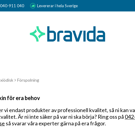
r 040-911 040
Levererar i hela Sverige
xiödisk
Förspolning
in för era behov
r vi endast produkter av professionell kvalitet, så ni kan v
valitet. Är ni inte säker på var ni ska börja? Ring oss på
042-
se
så svarar våra experter gärna på era frågor.