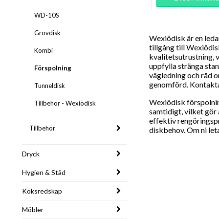
WD-10S
Grovdisk
Wexiödisk är en leda
tillgång till Wexiödi
Kombi
kvalitetsutrustning,
uppfylla stränga stan
Förspolning
vägledning och råd om
genomförd. Kontakta 
Tunneldisk
Wexiödisk förspolni
Tillbehör - Wexiödisk
samtidigt, vilket gö
effektiv rengöringspr
Tillbehör
diskbehov. Om ni let
Dryck
Hygien & Städ
Köksredskap
Möbler