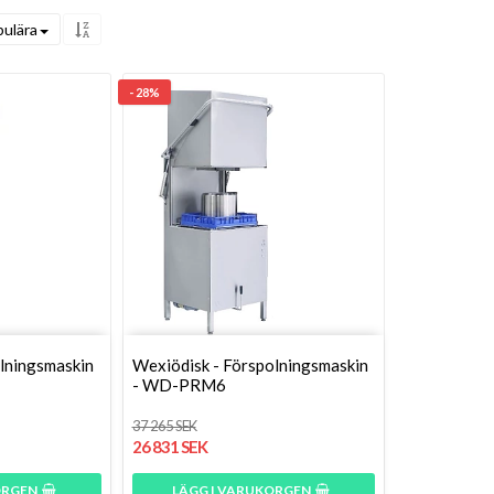
ulära
- 28%
lningsmaskin
Wexiödisk - Förspolningsmaskin
- WD-PRM6
37 265 SEK
26 831 SEK
ORGEN
LÄGG I VARUKORGEN