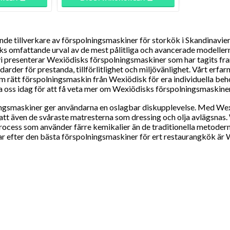
nde tillverkare av förspolningsmaskiner för storkök i Skandinavien
sks omfattande urval av de mest pålitliga och avancerade modeller
 vi presenterar Wexiödisks förspolningsmaskiner som har tagits f
darder för prestanda, tillförlitlighet och miljövänlighet. Vårt erfar
 rätt förspolningsmaskin från Wexiödisk för era individuella behov, 
oss idag för att få veta mer om Wexiödisks förspolningsmaskiner
ngsmaskiner ger användarna en oslagbar diskupplevelse. Med Wexi
r att även de svåraste matresterna som dressing och olja avlägsna
ocess som använder färre kemikalier än de traditionella metoderna,
ar efter den bästa förspolningsmaskiner för ert restaurangkök är 