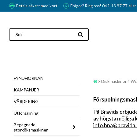
Betala säkert med kort
Frågor? Ring oss! 042-13 97 77 elle
FYNDHÖRNAN
Diskmaskiner
We
KAMPANJER
Förspolningsmask
VÄRDERING
På
Bravida
erbjude
Utförsäljning
av högsta möjliga k
info.hna@bravida.
Begagnade
storköksmaskiner