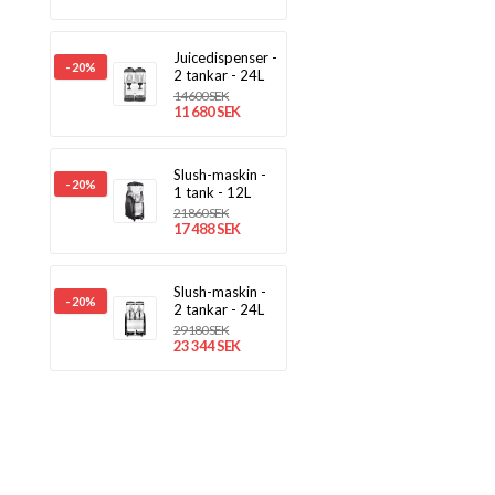
Juicedispenser -
- 20%
2 tankar - 24L
14 600 SEK
11 680 SEK
Slush-maskin -
- 20%
1 tank - 12L
21 860 SEK
17 488 SEK
Slush-maskin -
- 20%
2 tankar - 24L
29 180 SEK
23 344 SEK