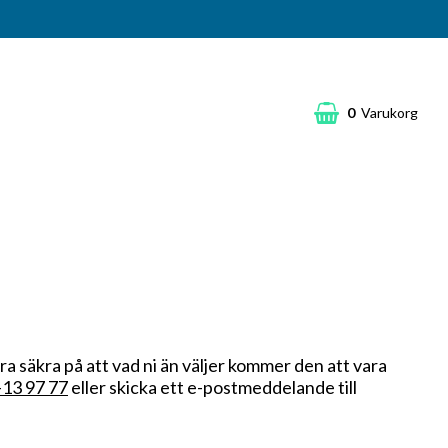
0
Varukorg
Din varukorg är tom
ara säkra på att vad ni än väljer kommer den att vara
13 97 77
eller skicka ett e-postmeddelande till