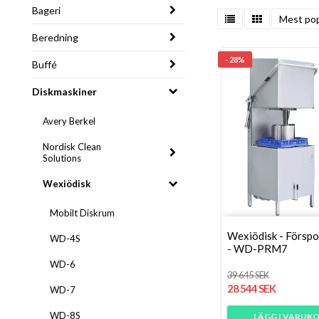
Bageri
Mest pop
Beredning
- 28%
Buffé
Diskmaskiner
Avery Berkel
Nordisk Clean
Solutions
Wexiödisk
Mobilt Diskrum
Wexiödisk - Förspo
WD-4S
- WD-PRM7
WD-6
39 645 SEK
28 544 SEK
WD-7
WD-8S
LÄGG I VARUK