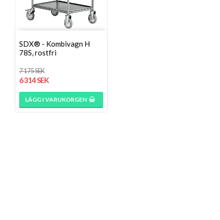
SDX® - Kombivagn H
78S, rostfri
7 175 SEK
6 314 SEK
LÄGG I VARUKORGEN