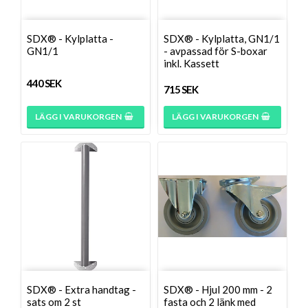
SDX® - Kylplatta -
SDX® - Kylplatta, GN1/1
GN1/1
- avpassad för S-boxar
inkl. Kassett
440 SEK
715 SEK
LÄGG I VARUKORGEN
LÄGG I VARUKORGEN
SDX® - Extra handtag -
SDX® - Hjul 200 mm - 2
sats om 2 st
fasta och 2 länk med