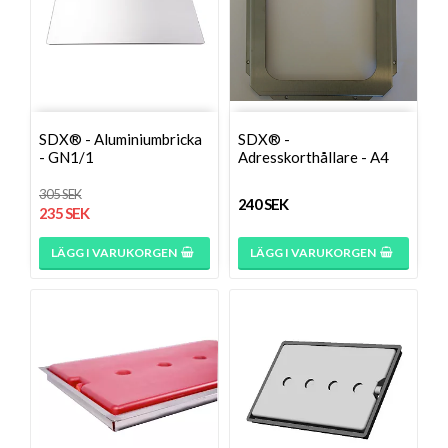
SDX® - Aluminiumbricka
SDX® -
- GN1/1
Adresskorthållare - A4
305 SEK
240 SEK
235 SEK
LÄGG I VARUKORGEN
LÄGG I VARUKORGEN