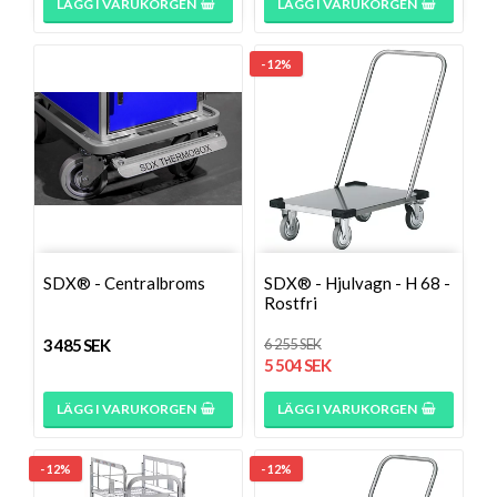
LÄGG I VARUKORGEN
LÄGG I VARUKORGEN
- 12%
SDX® - Centralbroms
SDX® - Hjulvagn - H 68 -
Rostfri
3 485 SEK
6 255 SEK
5 504 SEK
LÄGG I VARUKORGEN
LÄGG I VARUKORGEN
- 12%
- 12%