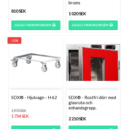
broms
810 SEK
1 020 SEK
LÄGG I VARUKORGEN
LÄGG I VARUKORGEN
- 12%
SDX® - Hjulvagn - H 62
SDX® - Rostfri dörr med
glasruta och
enhandsgrepp.
1 970 SEK
1 734 SEK
2 210 SEK