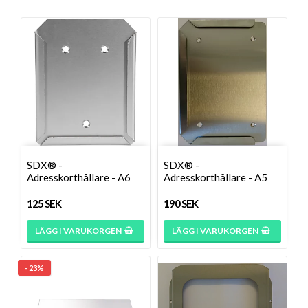
SDX® -
SDX® -
Adresskorthållare - A6
Adresskorthållare - A5
125 SEK
190 SEK
LÄGG I VARUKORGEN
LÄGG I VARUKORGEN
- 23%