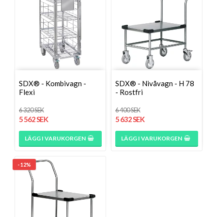
SDX® - Kombivagn -
SDX® - Nivåvagn - H 78
Flexi
- Rostfri
6 320 SEK
6 400 SEK
5 562 SEK
5 632 SEK
LÄGG I VARUKORGEN
LÄGG I VARUKORGEN
- 12%