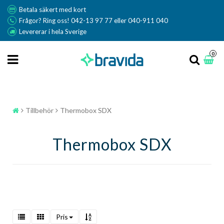
Betala säkert med kort
Frågor? Ring oss! 042-13 97 77 eller 040-911 040
Levererar i hela Sverige
0
Tillbehör
Thermobox SDX
Thermobox SDX
Pris