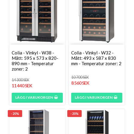
Colia - Vinkyl - W38 -
Colia - Vinkyl - W32 -
Mått: 595 x 573 x 820-
Mått: 493 x 587 x 830
890 mm - Temperatur
mm - Temperatur zoner: 2
zoner: 2
10 700 SEK
14 300 SEK
8 560 SEK
11 440 SEK
LÄGG I VARUKORGEN
LÄGG I VARUKORGEN
- 20%
- 20%