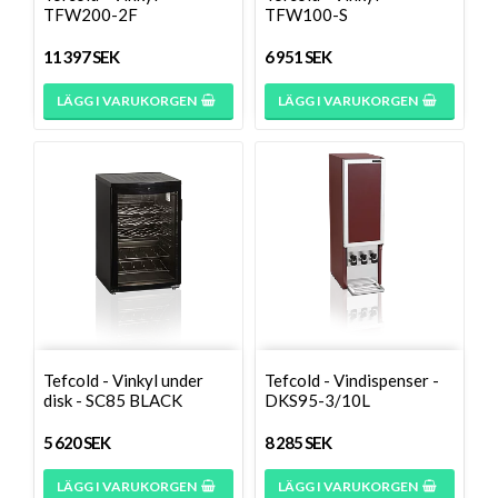
TFW200-2F
TFW100-S
11 397 SEK
6 951 SEK
LÄGG I VARUKORGEN
LÄGG I VARUKORGEN
Tefcold - Vinkyl under
Tefcold - Vindispenser -
disk - SC85 BLACK
DKS95-3/10L
5 620 SEK
8 285 SEK
LÄGG I VARUKORGEN
LÄGG I VARUKORGEN