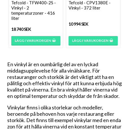
Tefcold - TFW400-2S -
Tefcold - CPV1380E -
Vinkyl - 2
Vinkyl - 372 liter
temperaturzoner - 416
liter
10 994 SEK
18 740 SEK
LÄGG I VARUKORGEN
LÄGG I VARUKORGEN
En vinkyl är en oumbärlig del av en lyckad
middagsupplevelse för alla vinälskare. För
restauranger och storkök är det viktigt att ha en
pålitlig och effektiv vinkyl för att kunna erbjuda hög
kvalitet på vinerna. En bra vinkyl håller vinerna vid
en optimal temperatur och skyddar de från skador.
Vinkylar finns i olika storlekar och modeller,
beroende på behoven hos varje restaurang eller
storkök. Det finns till exempel vinkylar med en enda
zon för att hålla vinerna vid en konstant temperatur