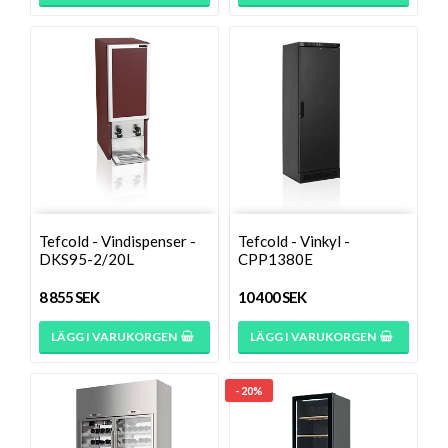
Tefcold - Vindispenser -
Tefcold - Vinkyl -
DKS95-2/20L
CPP1380E
8 855 SEK
10 400 SEK
LÄGG I VARUKORGEN
LÄGG I VARUKORGEN
- 20%