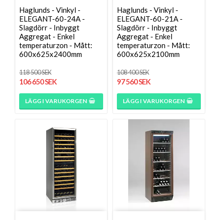
Haglunds - Vinkyl -
Haglunds - Vinkyl -
ELEGANT-60-24A -
ELEGANT-60-21A -
Slagdörr - Inbyggt
Slagdörr - Inbyggt
Aggregat - Enkel
Aggregat - Enkel
temperaturzon - Mått:
temperaturzon - Mått:
600x625x2400mm
600x625x2100mm
118 500 SEK
108 400 SEK
106 650 SEK
97 560 SEK
LÄGG I VARUKORGEN
LÄGG I VARUKORGEN