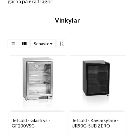
gärna på era frågor.
Vinkylar
Senaste
Tefcold - Glasfrys -
Tefcold - Kaviarkylare -
GF200VSG
UR90G-SUB ZERO