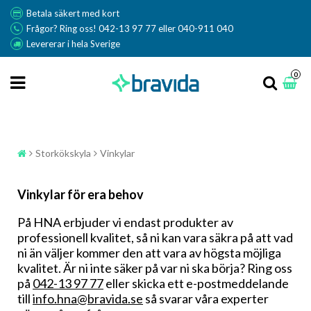
Betala säkert med kort
Frågor? Ring oss! 042-13 97 77 eller 040-911 040
Levererar i hela Sverige
0
Storkökskyla
Vinkylar
Vinkylar för era behov
På HNA erbjuder vi endast produkter av
professionell kvalitet, så ni kan vara säkra på att vad
ni än väljer kommer den att vara av högsta möjliga
kvalitet. Är ni inte säker på var ni ska börja? Ring oss
på
042-13 97 77
eller skicka ett e-postmeddelande
till
info.hna@bravida.se
så svarar våra experter