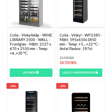
Colia - Vinkylskåp - WINE
Colia - Vinkyl - WFG185 -
LIBRARY 2500 - WALL -
Mått: 595x610x1850
Frontglas - Mått: 2127 x
mm - Temp: +5....+22 °C -
670 x 2550 mm - Temp:
Antal flaskor: 197st
+6..+20 °C
23 400 SEK
18 720 SEK
LÄS MER
LÄGG I VARUKORGEN
- 20%
- 20%