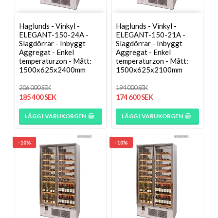
Haglunds - Vinkyl -
Haglunds - Vinkyl -
ELEGANT-150-24A -
ELEGANT-150-21A -
Slagdörrar - Inbyggt
Slagdörrar - Inbyggt
Aggregat - Enkel
Aggregat - Enkel
temperaturzon - Mått:
temperaturzon - Mått:
1500x625x2400mm
1500x625x2100mm
206 000 SEK
194 000 SEK
185 400 SEK
174 600 SEK
LÄGG I VARUKORGEN
LÄGG I VARUKORGEN
- 10%
- 10%