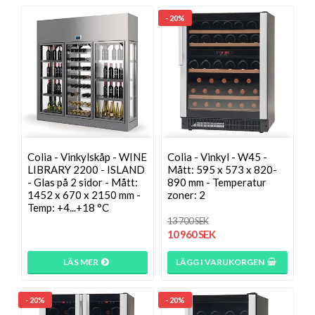
- 20%
Colia - Vinkylskåp - WINE
Colia - Vinkyl - W45 -
LIBRARY 2200 - ISLAND
Mått: 595 x 573 x 820-
- Glas på 2 sidor - Mått:
890 mm - Temperatur
1452 x 670 x 2150 mm -
zoner: 2
Temp: +4...+18 °C
13 700 SEK
10 960 SEK
LÄS MER
LÄGG I VARUKORGEN
- 20%
- 20%