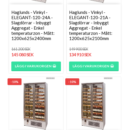
Haglunds - Vinkyl -
Haglunds - Vinkyl -
ELEGANT-120-24A -
ELEGANT-120-21A -
Slagdörrar - Inbyggt
Slagdörrar - Inbyggt
Aggregat - Enkel
Aggregat - Enkel
temperaturzon - Mått:
temperaturzon - Mått:
1200x625x2400mm
1200x625x2100mm
161 200 SEK
149 900 SEK
145 080 SEK
134 910 SEK
LÄGG I VARUKORGEN
LÄGG I VARUKORGEN
- 10%
- 10%