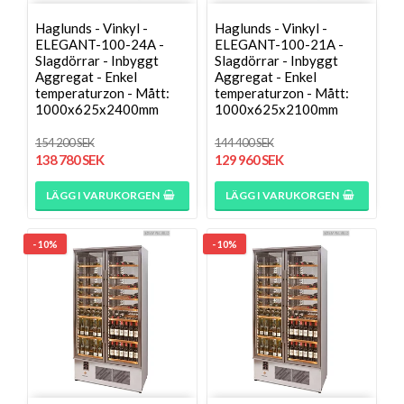
Haglunds - Vinkyl -
Haglunds - Vinkyl -
ELEGANT-100-24A -
ELEGANT-100-21A -
Slagdörrar - Inbyggt
Slagdörrar - Inbyggt
Aggregat - Enkel
Aggregat - Enkel
temperaturzon - Mått:
temperaturzon - Mått:
1000x625x2400mm
1000x625x2100mm
154 200 SEK
144 400 SEK
138 780 SEK
129 960 SEK
LÄGG I VARUKORGEN
LÄGG I VARUKORGEN
- 10%
- 10%