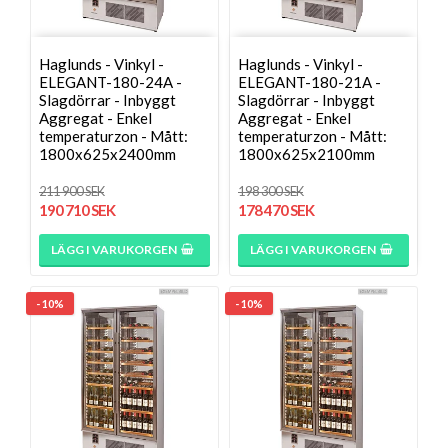
Haglunds - Vinkyl -
Haglunds - Vinkyl -
ELEGANT-180-24A -
ELEGANT-180-21A -
Slagdörrar - Inbyggt
Slagdörrar - Inbyggt
Aggregat - Enkel
Aggregat - Enkel
temperaturzon - Mått:
temperaturzon - Mått:
1800x625x2400mm
1800x625x2100mm
211 900 SEK
198 300 SEK
190 710 SEK
178 470 SEK
LÄGG I VARUKORGEN
LÄGG I VARUKORGEN
- 10%
- 10%