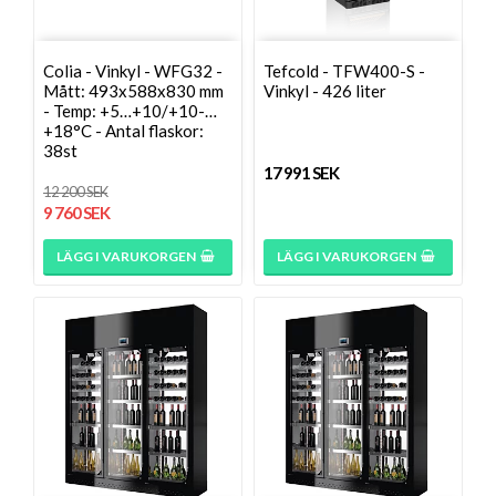
Colia - Vinkyl - WFG32 -
Tefcold - TFW400-S -
Mått: 493x588x830 mm
Vinkyl - 426 liter
- Temp: +5…+10/+10-…
+18°C - Antal flaskor:
38st
17 991 SEK
12 200 SEK
9 760 SEK
LÄGG I VARUKORGEN
LÄGG I VARUKORGEN