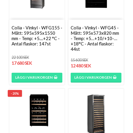
Colia - Vinkyl - WFG155 -
Colia - Vinkyl - WFG45 -
Mått: 595x595x1550
Mått: 595x573x820 mm
mm - Temp: +5....+22 °C -
- Temp: +5…+10/+10-…
Antal flaskor: 147st
+18°C - Antal flaskor:
44st
22 100 SEK
15 600 SEK
17 680 SEK
12 480 SEK
LÄGG I VARUKORGEN
LÄGG I VARUKORGEN
- 20%