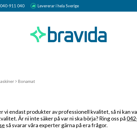
r 040-911 040
Levererar i hela Sverige
askiner
Bonamat
r vi endast produkter av professionell kvalitet, så ni kan v
valitet. Är ni inte säker på var ni ska börja? Ring oss på
042-
se
så svarar våra experter gärna på era frågor.