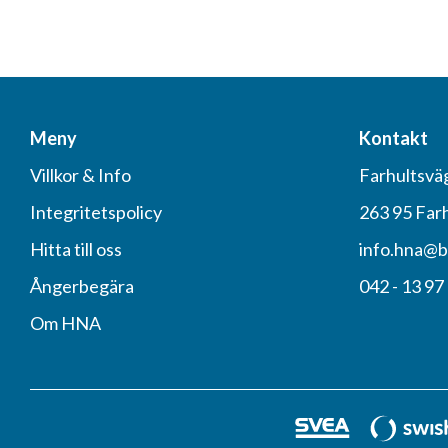
Meny
Kontakt
Villkor & Info
Farhultsvä
Integritetspolicy
263 95 Far
Hitta till oss
info.hna@b
Ångerbegära
042 - 13 97
Om HNA