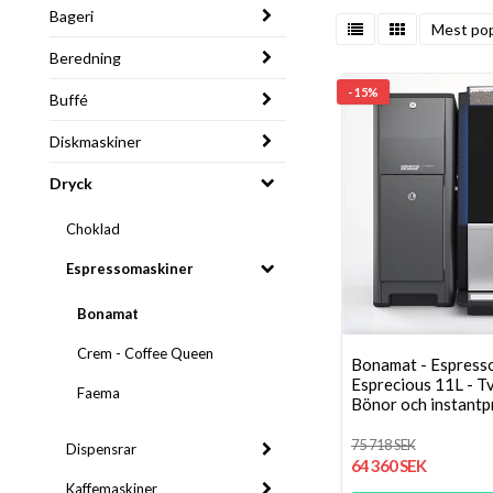
Bageri
Mest pop
Beredning
- 15%
Buffé
Diskmaskiner
Dryck
Choklad
Espressomaskiner
Bonamat
Crem - Coffee Queen
Bonamat - Espress
Esprecious 11L - Tv
Faema
Bönor och instantp
75 718 SEK
Dispensrar
64 360 SEK
Kaffemaskiner