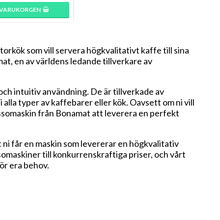
I VARUKORGEN
rkök som vill servera högkvalitativt kaffe till sina
at, en av världens ledande tillverkare av
h intuitiv användning. De är tillverkade av
alla typer av kaffebarer eller kök. Oavsett om ni vill
ssomaskin från Bonamat att leverera en perfekt
t ni får en maskin som levererar en högkvalitativ
maskiner till konkurrenskraftiga priser, och vårt
 för era behov.