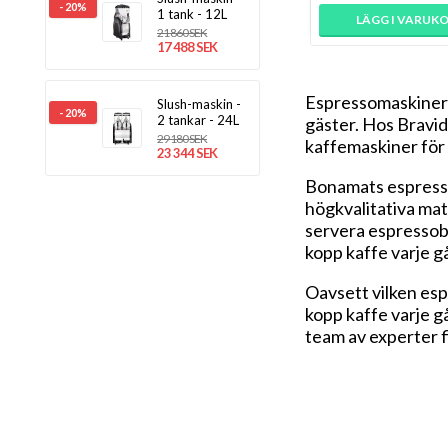
- 20%
1 tank - 12L
LÄGG I VARUK
21 860 SEK
17 488 SEK
Espressomaskiner är
Slush-maskin -
- 20%
2 tankar - 24L
gäster. Hos
Bravi
29 180 SEK
kaffemaskiner för
23 344 SEK
Bonamats espressom
högkvalitativa mate
servera espressob
kopp kaffe varje g
Oavsett vilken esp
kopp kaffe varje g
team av experter fin