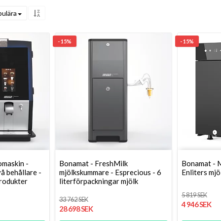
ulära
- 15%
- 15%
omaskin -
Bonamat - FreshMilk
Bonamat - M
å behållare -
mjölkskummare - Esprecious - 6
Enliters mj
rodukter
literförpackningar mjölk
5 819 SEK
33 762 SEK
4 946 SEK
28 698 SEK