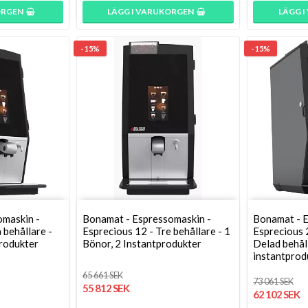
ORGEN
LÄGG I VARUKORGEN
LÄGG 
- 15%
- 15%
omaskin -
Bonamat - Espressomaskin -
Bonamat - E
 behållare -
Esprecious 12 - Tre behållare - 1
Esprecious 2
rodukter
Bönor, 2 Instantprodukter
Delad behåll
instantprod
65 661 SEK
73 061 SEK
55 812 SEK
62 102 SEK