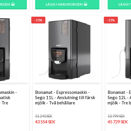
ORGEN
LÄGG I VARUKORGEN
LÄGG 
- 15%
- 15%
omaskin -
Bonamat - Espressomaskin -
Bonamat - E
atisk
Sego 11L - Anslutning till färsk
Sego 12L - A
 Tre
mjölk - Två behållare
mjölk - Tre 
51 240 SEK
53 799 SEK
43 554 SEK
45 729 SEK