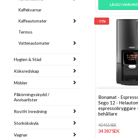
LÄGG I VARUK
Kaffekvarnar
Kaffeautomater
- 15%
Termos
Vattenautomater
Hygien & Städ
Köksredskap
Möbler
Påkörningsskydd /
Bonamat - Espress
Avvisarlister
Sego 12 - Helautom
espressobryggare -
Rostfri Inredning
behållare
Storkökskyla
40 455 SEK
34 387 SEK
Vagnar