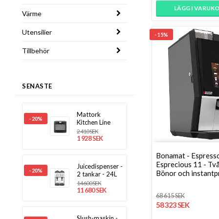
LÄGG I VARUK
Värme
Utensilier
- 15%
Tillbehör
SENASTE
Mattork
- 20%
Kitchen Line
2 410 SEK
1 928 SEK
Bonamat - Espress
Esprecious 11 - Två
Juicedispenser -
- 20%
Bönor och instantp
2 tankar - 24L
14 600 SEK
11 680 SEK
68 615 SEK
58 323 SEK
Slush-maskin -