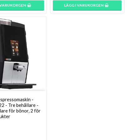
I VARUKORGEN
LÄGG I VARUKORGEN
spressomaskin -
2 - Tre behållare -
are för bönor, 2 för
ukter