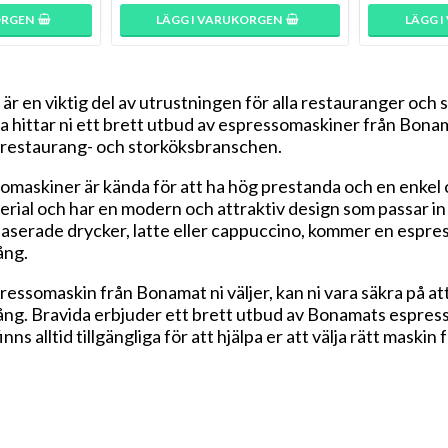
ORGEN
LÄGG I VARUKORGEN
LÄGG 
 en viktig del av utrustningen för alla restauranger och sto
da
hittar ni ett brett utbud av espressomaskiner från Bonam
 restaurang- och storköksbranschen.
askiner är kända för att ha hög prestanda och en enkel oc
rial och har en modern och attraktiv design som passar in i 
aserade drycker, latte eller cappuccino, kommer en espre
ång.
ressomaskin från Bonamat ni väljer, kan ni vara säkra på at
ång.
Bravida
erbjuder ett brett utbud av Bonamats espresso
ns alltid tillgängliga för att hjälpa er att välja rätt maskin