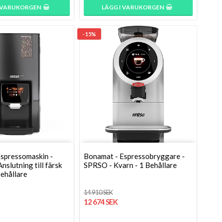
I VARUKORGEN
LÄGG I VARUKORGEN
- 15%
spressomaskin -
Bonamat - Espressobryggare -
nslutning till färsk
SPRSO - Kvarn - 1 Behållare
behållare
14 910 SEK
12 674 SEK