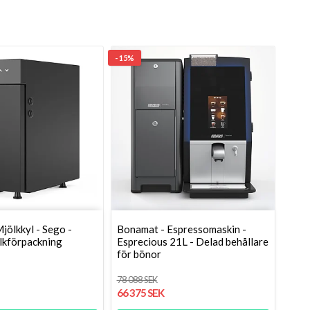
- 15%
jölkkyl - Sego -
Bonamat - Espressomaskin -
ölkförpackning
Esprecious 21L - Delad behållare
för bönor
78 088 SEK
66 375 SEK