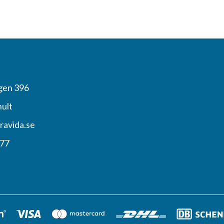
gen 396
hult
ravida.se
 77