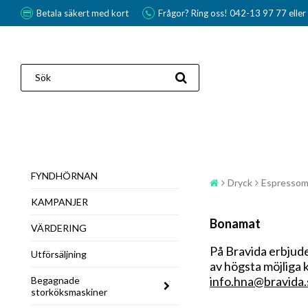
Betala säkert med kort
Frågor? Ring oss! 042-13 97 77 elle
FYNDHÖRNAN
Dryck
Espressom
KAMPANJER
Bonamat
VÄRDERING
På
Bravida
erbjude
Utförsäljning
av högsta möjliga k
info.hna@bravida.
Begagnade
storköksmaskiner