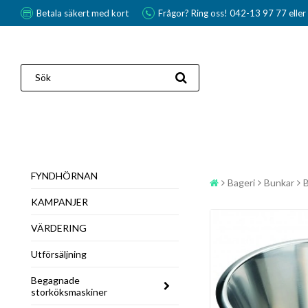
Betala säkert med kort
Frågor? Ring oss! 042-13 97 77 elle
FYNDHÖRNAN
Bageri
Bunkar
B
KAMPANJER
VÄRDERING
Utförsäljning
Begagnade
storköksmaskiner