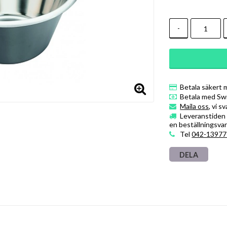
-
Betala säkert 
Betala med Sw
Maila oss
, vi s
Leveranstiden ä
en beställningsvar
Tel
042-13977
DELA