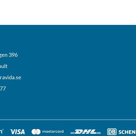
gen 396
hult
ravida.se
 77