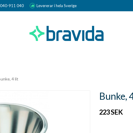
r 040-911 040
Levererar i hela Sverige
unke, 4 lit
Bunke, 4
223 SEK