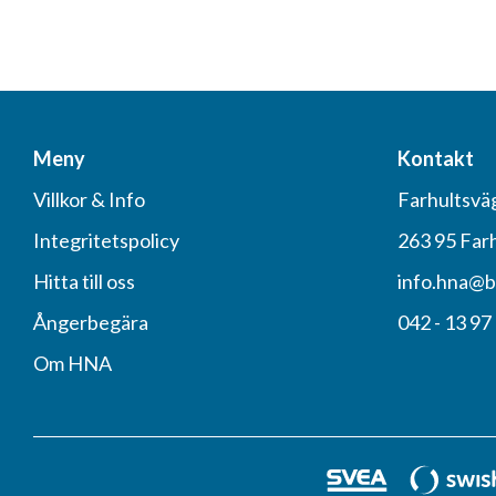
Meny
Kontakt
Villkor & Info
Farhultsvä
Integritetspolicy
263 95 Far
Hitta till oss
info.hna@b
Ångerbegära
042 - 13 97
Om HNA