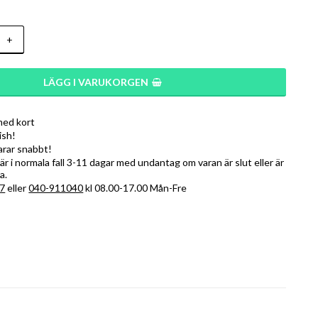
+
LÄGG I VARUKORGEN
med kort
ish!
varar snabbt!
r i normala fall 3-11 dagar med undantag om varan är slut eller är
a.
7
eller
040-911040
kl 08.00-17.00 Mån-Fre