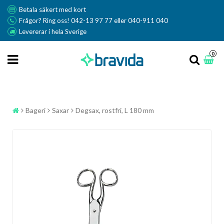
Betala säkert med kort
Frågor? Ring oss! 042-13 97 77 eller 040-911 040
Levererar i hela Sverige
0
Bageri
Saxar
Degsax, rostfri, L 180 mm