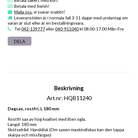
Betala säkert med kort
Betala med Swish!
Maila oss
, vi svarar snabbt!
Leveranstiden är i normala fall 3-11 dagar med undantag om
varan är slut eller är en beställningsvara.
Tel
042-139777
eller
040-911040
kl 08.00-17.00 Mån-Fre
DELA
Beskrivning
Art.nr: HQB11240
Degsax, rostfri, L 180 mm
Rostfri sax av hög kvalitet med liten ögla. 
Längd: 180 mm 
Skötselråd: Handdisk (Om saxen maskindiskas kan den tappa 
skärpa och missfärgas)