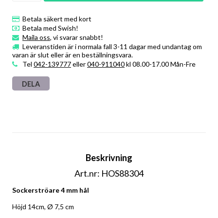
Betala säkert med kort
Betala med Swish!
Maila oss
, vi svarar snabbt!
Leveranstiden är i normala fall 3-11 dagar med undantag om
varan är slut eller är en beställningsvara.
Tel
042-139777
eller
040-911040
kl 08.00-17.00 Mån-Fre
DELA
Beskrivning
Art.nr: HOS88304
Sockerströare 4 mm hål
Höjd 14cm, Ø 7,5 cm