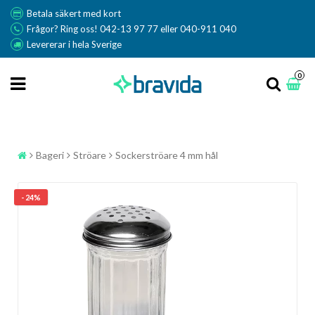
Betala säkert med kort
Frågor? Ring oss! 042-13 97 77 eller 040-911 040
Levererar i hela Sverige
0
Bageri
Ströare
Sockerströare 4 mm hål
- 24%