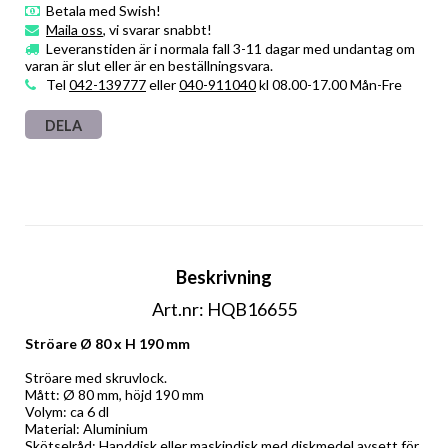
Betala med Swish!
Maila oss
, vi svarar snabbt!
Leveranstiden är i normala fall 3-11 dagar med undantag om
varan är slut eller är en beställningsvara.
Tel
042-139777
eller
040-911040
kl 08.00-17.00 Mån-Fre
DELA
Beskrivning
Art.nr: HQB16655
Ströare Ø 80 x H 190 mm
Ströare med skruvlock. 
Mått: Ø 80 mm, höjd 190 mm 
Volym: ca 6 dl 
Material: Aluminium 
Skötselråd: Handdisk eller maskindisk med diskmedel avsett för 