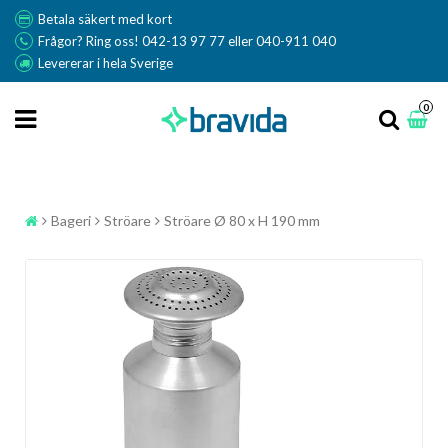
Betala säkert med kort
Frågor? Ring oss! 042-13 97 77 eller 040-911 040
Levererar i hela Sverige
0
Bageri
Ströare
Ströare Ø 80 x H 190 mm