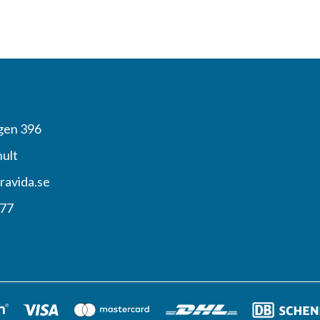
gen 396
hult
ravida.se
 77