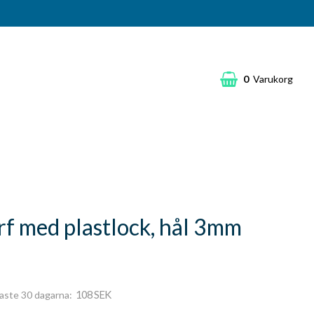
0
Varukorg
rf med plastlock, hål 3mm
108 SEK
naste 30 dagarna