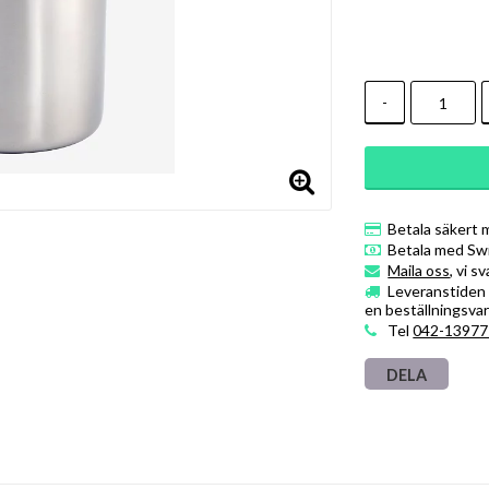
-
Betala säkert 
Betala med Sw
Maila oss
, vi s
Leveranstiden ä
en beställningsvar
Tel
042-13977
DELA