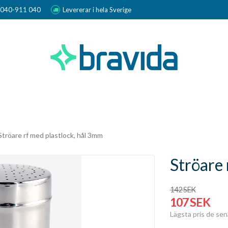
r 040-911 040
Levererar i hela Sverige
Ströare rf med plastlock, hål 3mm
Ströare 
142 SEK
107 SEK
Lägsta pris de se