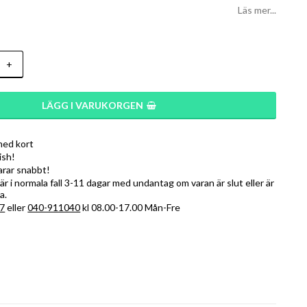
Läs mer...
+
LÄGG I VARUKORGEN
med kort
ish!
varar snabbt!
r i normala fall 3-11 dagar med undantag om varan är slut eller är
a.
7
eller
040-911040
kl 08.00-17.00 Mån-Fre