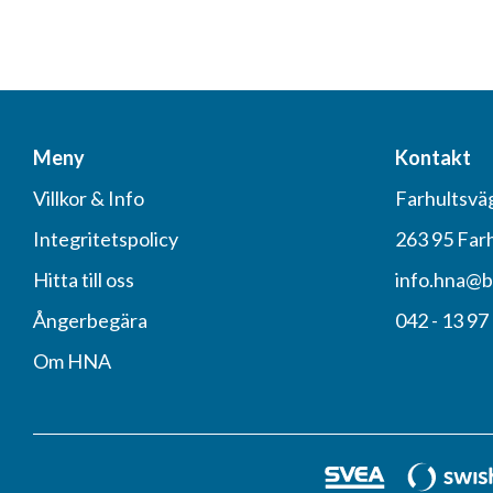
Meny
Kontakt
Villkor & Info
Farhultsvä
Integritetspolicy
263 95 Far
Hitta till oss
info.hna@b
Ångerbegära
042 - 13 97
Om HNA