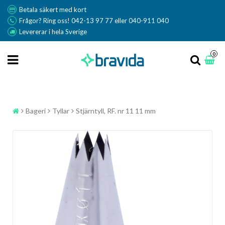
Betala säkert med kort
Frågor? Ring oss! 042-13 97 77 eller 040-911 040
Levererar i hela Sverige
0
Bageri
Tyllar
Stjärntyll, RF. nr 11 11 mm