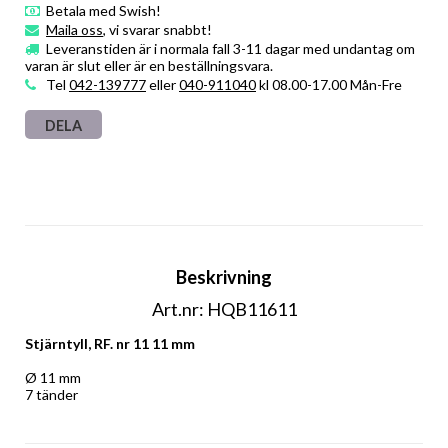
Betala med Swish!
Maila oss
, vi svarar snabbt!
Leveranstiden är i normala fall 3-11 dagar med undantag om
varan är slut eller är en beställningsvara.
Tel
042-139777
eller
040-911040
kl 08.00-17.00 Mån-Fre
DELA
Beskrivning
Art.nr: HQB11611
Stjärntyll, RF. nr 11 11 mm
Ø 11 mm 
7 tänder