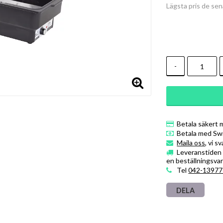
Lägsta pris de se
-
Betala säkert 
Betala med Sw
Maila oss
, vi s
Leveranstiden ä
en beställningsvar
Tel
042-13977
DELA