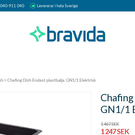
r 040-911 040
Levererar i hela Sverige
sh
Chafing Dish Endast plastbalja. GN1/1 Elektrisk
Chafing 
GN1/1 E
1 467 SEK
1 247 SEK