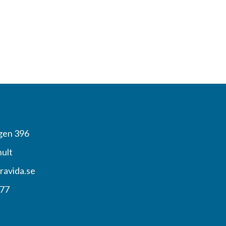
gen 396
hult
ravida.se
 77