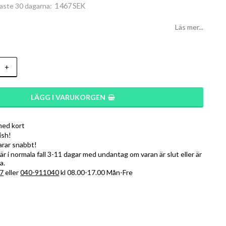
1 467 SEK
naste 30 dagarna
Läs mer...
+
LÄGG I VARUKORGEN
med kort
ish!
varar snabbt!
r i normala fall 3-11 dagar med undantag om varan är slut eller är
a.
7
eller
040-911040
kl 08.00-17.00 Mån-Fre