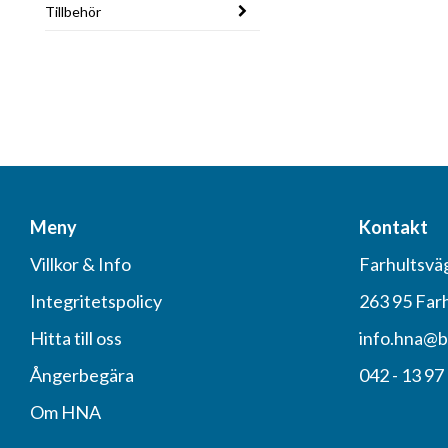
Tillbehör
Meny
Kontakt
Villkor & Info
Farhultsvä
Integritetspolicy
263 95 Far
Hitta till oss
info.hna@b
Ångerbegära
042 - 13 97
Om HNA