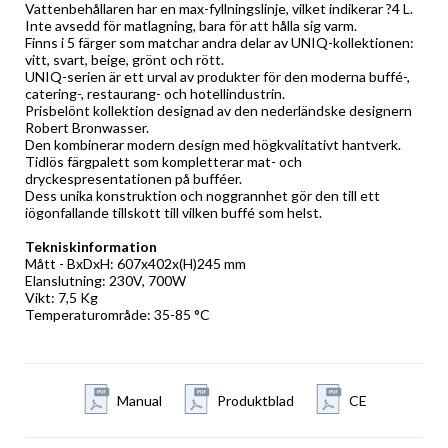
Vattenbehållaren har en max-fyllningslinje, vilket indikerar ?4 L.
Inte avsedd för matlagning, bara för att hålla sig varm.
Finns i 5 färger som matchar andra delar av UNIQ-kollektionen: 
vitt, svart, beige, grönt och rött.
UNIQ-serien är ett urval av produkter för den moderna buffé-, 
catering-, restaurang- och hotellindustrin.
Prisbelönt kollektion designad av den nederländske designern 
Robert Bronwasser.
Den kombinerar modern design med högkvalitativt hantverk.
Tidlös färgpalett som kompletterar mat- och 
dryckespresentationen på bufféer.
Dess unika konstruktion och noggrannhet gör den till ett 
iögonfallande tillskott till vilken buffé som helst.
Tekniskinformation
Mått - BxDxH: 607x402x(H)245 mm
Elanslutning: 230V, 700W
Vikt: 7,5 Kg
Temperaturområde: 35-85 °C
Manual
Produktblad
CE