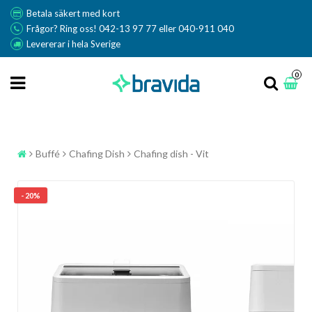
Betala säkert med kort
Frågor? Ring oss! 042-13 97 77 eller 040-911 040
Levererar i hela Sverige
0
Buffé
Chafing Dish
Chafing dish - Vit
- 20%