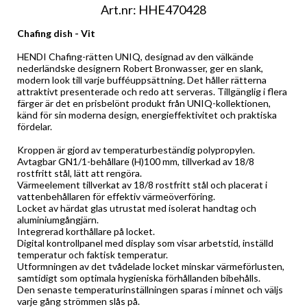
Art.nr: HHE470428
Chafing dish - Vit
HENDI Chafing-rätten UNIQ, designad av den välkände 
nederländske designern Robert Bronwasser, ger en slank, 
modern look till varje bufféuppsättning. Det håller rätterna 
attraktivt presenterade och redo att serveras. Tillgänglig i flera 
färger är det en prisbelönt produkt från UNIQ-kollektionen, 
känd för sin moderna design, energieffektivitet och praktiska 
fördelar.
Kroppen är gjord av temperaturbeständig polypropylen.
Avtagbar GN1/1-behållare (H)100 mm, tillverkad av 18/8 
rostfritt stål, lätt att rengöra.
Värmeelement tillverkat av 18/8 rostfritt stål och placerat i 
vattenbehållaren för effektiv värmeöverföring.
Locket av härdat glas utrustat med isolerat handtag och 
aluminiumgångjärn.
Integrerad korthållare på locket.
Digital kontrollpanel med display som visar arbetstid, inställd 
temperatur och faktisk temperatur.
Utformningen av det tvådelade locket minskar värmeförlusten, 
samtidigt som optimala hygieniska förhållanden bibehålls.
Den senaste temperaturinställningen sparas i minnet och väljs 
varje gång strömmen slås på.