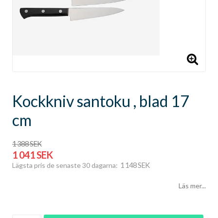
Kockkniv santoku , blad 17
cm
1 388 SEK
1 041 SEK
1 148 SEK
Lägsta pris de senaste 30 dagarna
Läs mer...