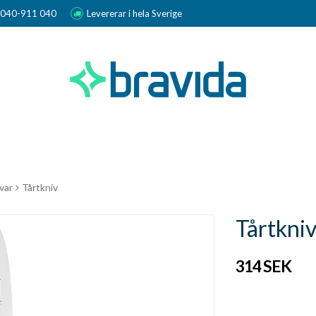
r 040-911 040
Levererar i hela Sverige
var
Tårtkniv
Tårtkni
314 SEK