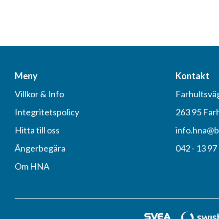
Meny
Kontakt
Villkor & Info
Farhultsvä
Integritetspolicy
263 95 Far
Hitta till oss
info.hna@b
Ångerbegära
042 - 13 97
Om HNA