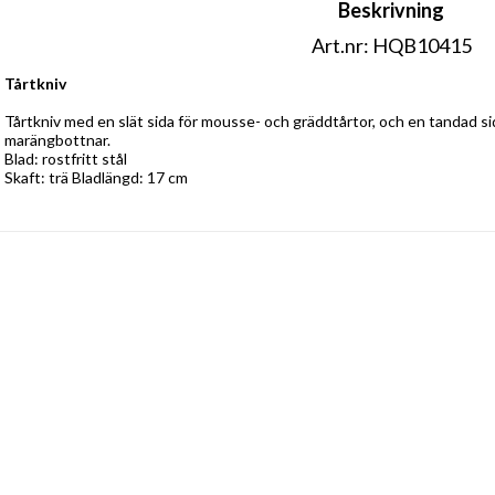
Beskrivning
Art.nr: HQB10415
Tårtkniv
Tårtkniv med en slät sida för mousse- och gräddtårtor, och en tandad sid
marängbottnar. 
Blad: rostfritt stål 
Skaft: trä Bladlängd: 17 cm