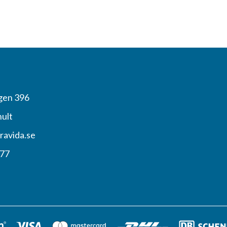
gen 396
hult
ravida.se
 77