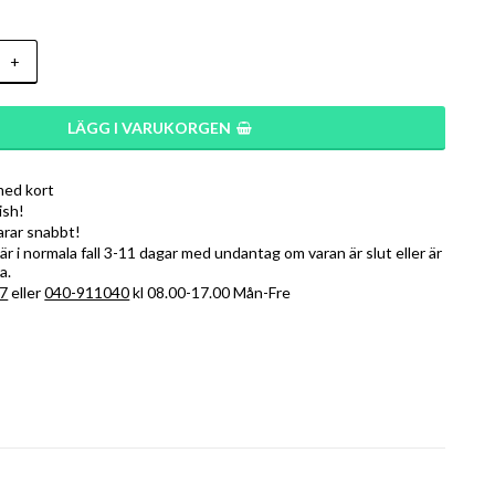
+
LÄGG I VARUKORGEN
med kort
ish!
varar snabbt!
r i normala fall 3-11 dagar med undantag om varan är slut eller är
a.
7
eller
040-911040
kl 08.00-17.00 Mån-Fre