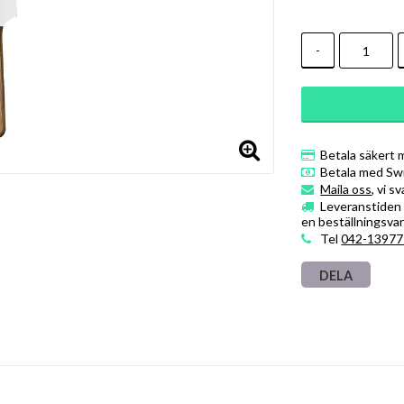
-
Betala säkert 
Betala med Sw
Maila oss
, vi s
Leveranstiden ä
en beställningsvar
Tel
042-13977
DELA