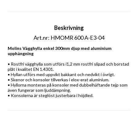
Beskrivning
Art.nr: HMOMR 600 A-E3-04
Molins Vägghylla enkel 300mm djup med aluminium 
upphängning
• Rostfri vägghylla som utförs i1,2 mm rostfri slipad och borstad 
plåt i kvalitet EN 1.4301. 
• Hyllan utförs med uppvikt bakkant och nedvikt i övrigt. 
• Skenor och konsoler tillverkas i elox-erat aluminium. 
• Hyllorna monteras på konsoler med dubbelhäftande tejp som 
även fungerar som ljuddämpning. 
• Konsolerna är steglöst justerbara i höjdled.