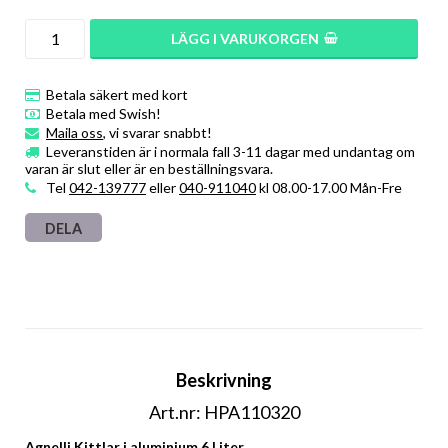
LÄGG I VARUKORGEN
Betala säkert med kort
Betala med Swish!
Maila oss
, vi svarar snabbt!
Leveranstiden är i normala fall 3-11 dagar med undantag om
varan är slut eller är en beställningsvara.
Tel
042-139777
eller
040-911040
kl 08.00-17.00 Mån-Fre
DELA
Beskrivning
Art.nr: HPA110320
Agnelli Kittlar i aluminium 6 Liter