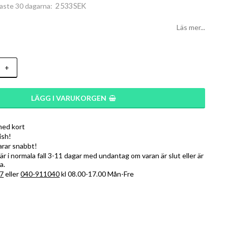
2 533 SEK
naste 30 dagarna
Läs mer...
+
LÄGG I VARUKORGEN
med kort
ish!
varar snabbt!
r i normala fall 3-11 dagar med undantag om varan är slut eller är
a.
7
eller
040-911040
kl 08.00-17.00 Mån-Fre