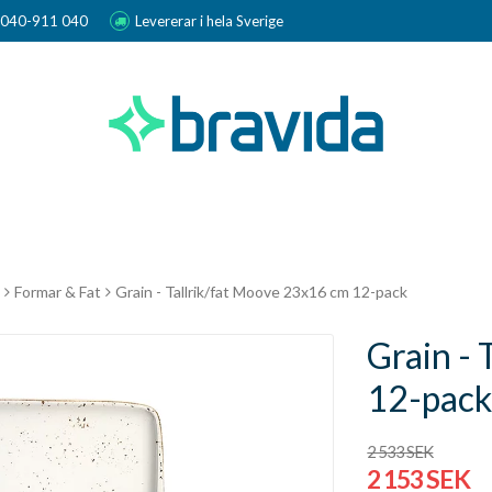
r 040-911 040
Levererar i hela Sverige
Formar & Fat
Grain - Tallrik/fat Moove 23x16 cm 12-pack
Grain -
12-pac
2 533 SEK
2 153 SEK