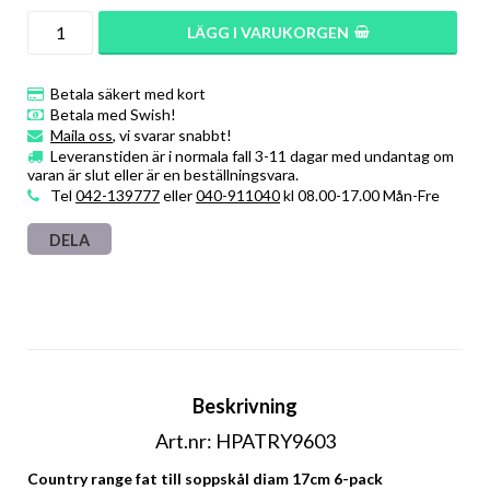
LÄGG I VARUKORGEN
Betala säkert med kort
Betala med Swish!
Maila oss
, vi svarar snabbt!
Leveranstiden är i normala fall 3-11 dagar med undantag om
varan är slut eller är en beställningsvara.
Tel
042-139777
eller
040-911040
kl 08.00-17.00 Mån-Fre
DELA
Beskrivning
Art.nr: HPATRY9603
Country range fat till soppskål diam 17cm 6-pack