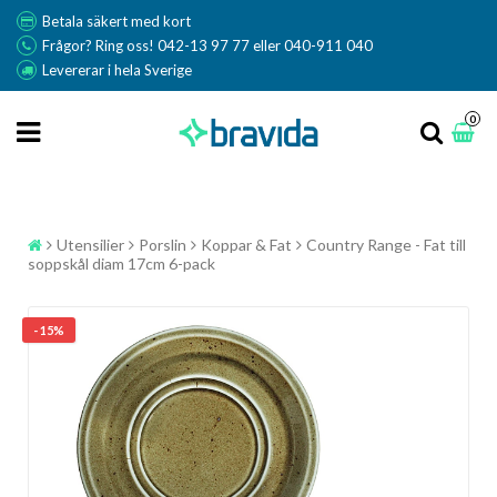
Betala säkert med kort
Frågor? Ring oss! 042-13 97 77 eller 040-911 040
Levererar i hela Sverige
0
Utensilier
Porslin
Koppar & Fat
Country Range - Fat till
soppskål diam 17cm 6-pack
- 15%