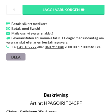
LÄGG I VARUKORGEN
Betala säkert med kort
Betala med Swish!
Maila oss
, vi svarar snabbt!
Leveranstiden är i normala fall 3-11 dagar med undantag om
varan är slut eller är en beställningsvara.
Tel
042-139777
eller
040-911040
kl 08.00-17.00 Mån-Fre
DELA
Beskrivning
Art.nr: HPAGOIRIT04CPF
Gloire - Kaffekopp 25cl 6-pack