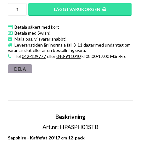
LÄGG I VARUKORGEN
Betala säkert med kort
Betala med Swish!
Maila oss
, vi svarar snabbt!
Leveranstiden är i normala fall 3-11 dagar med undantag om
varan är slut eller är en beställningsvara.
Tel
042-139777
eller
040-911040
kl 08.00-17.00 Mån-Fre
DELA
Beskrivning
Art.nr: HPASPH01STB
Sapphire - Kaffefat 20*17 cm 12-pack