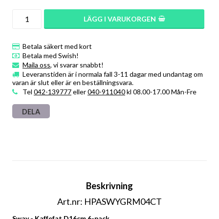
LÄGG I VARUKORGEN
Betala säkert med kort
Betala med Swish!
Maila oss
, vi svarar snabbt!
Leveranstiden är i normala fall 3-11 dagar med undantag om
varan är slut eller är en beställningsvara.
Tel
042-139777
eller
040-911040
kl 08.00-17.00 Mån-Fre
DELA
Beskrivning
Art.nr: HPASWYGRM04CT
Sway - Kaffefat D16cm 6-pack