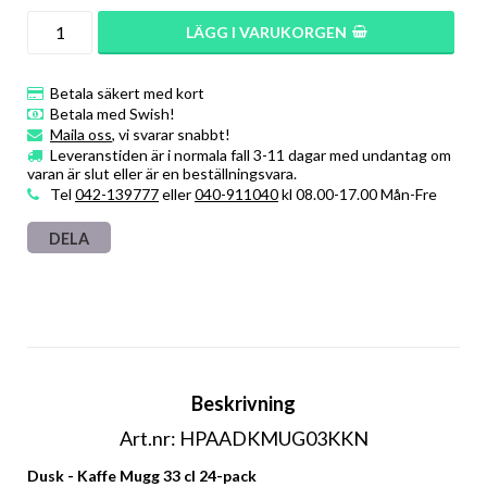
LÄGG I VARUKORGEN
Betala säkert med kort
Betala med Swish!
Maila oss
, vi svarar snabbt!
Leveranstiden är i normala fall 3-11 dagar med undantag om
varan är slut eller är en beställningsvara.
Tel
042-139777
eller
040-911040
kl 08.00-17.00 Mån-Fre
DELA
Beskrivning
Art.nr: HPAADKMUG03KKN
Dusk - Kaffe Mugg 33 cl 24-pack