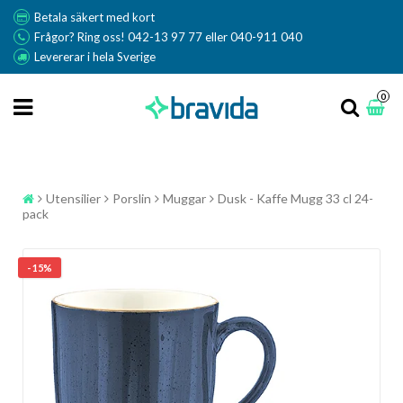
Betala säkert med kort
Frågor? Ring oss! 042-13 97 77 eller 040-911 040
Levererar i hela Sverige
0
Utensilier
Porslin
Muggar
Dusk - Kaffe Mugg 33 cl 24-
pack
- 15%