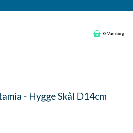
0
Varukorg
amia - Hygge Skål D14cm
k