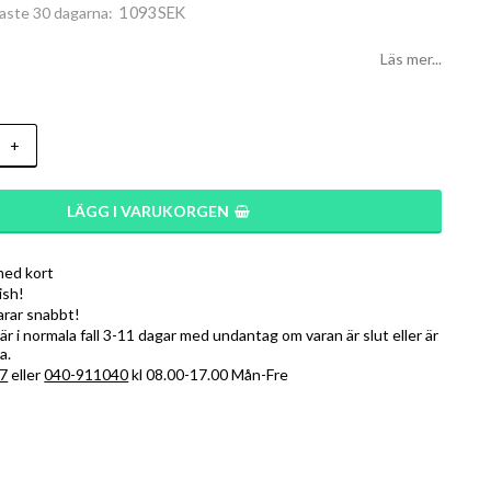
1 093 SEK
naste 30 dagarna
Läs mer...
+
LÄGG I VARUKORGEN
med kort
ish!
varar snabbt!
r i normala fall 3-11 dagar med undantag om varan är slut eller är
a.
7
eller
040-911040
kl 08.00-17.00 Mån-Fre