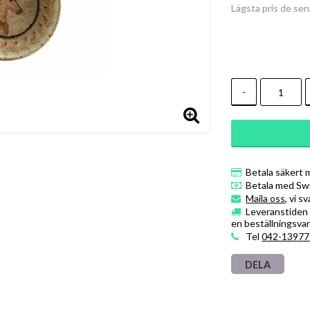
Lägsta pris de se
-
Betala säkert 
Betala med Sw
Maila oss
, vi s
Leveranstiden ä
en beställningsvar
Tel
042-13977
DELA