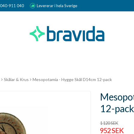
r 040-911 040
Levererar i hela Sverige
Skålar & Krus
Mesopotamia - Hygge Skål D14cm 12-pack
Mesopot
12-pac
1 120 SEK
952 SEK