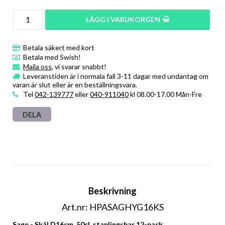
LÄGG I VARUKORGEN
Betala säkert med kort
Betala med Swish!
Maila oss
, vi svarar snabbt!
Leveranstiden är i normala fall 3-11 dagar med undantag om
varan är slut eller är en beställningsvara.
Tel
042-139777
eller
040-911040
kl 08.00-17.00 Mån-Fre
DELA
Beskrivning
Art.nr: HPASAGHYG16KS
Sage - Skål D16cm, 50cl, staplingsbar 12-pack