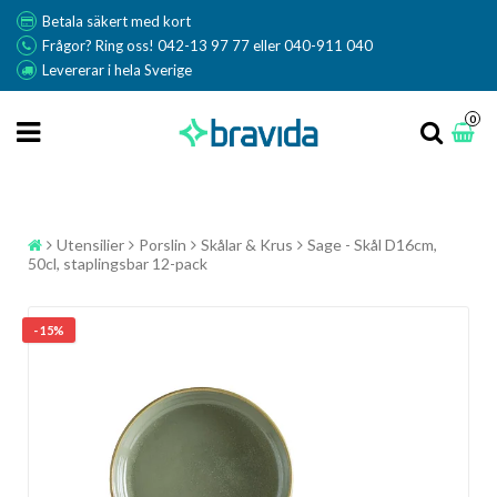
Betala säkert med kort
Frågor? Ring oss! 042-13 97 77 eller 040-911 040
Levererar i hela Sverige
0
Utensilier
Porslin
Skålar & Krus
Sage - Skål D16cm,
50cl, staplingsbar 12-pack
- 15%