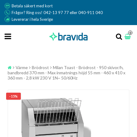
Betala säkert med kort
Frågor? Ring oss! 042-13 97 77 eller 040-911 040
Levererar i hela Sverige
0
Värme
Brödrost
Milan Toast - Brödrost - 950 skivor/h,
bandbredd 370 mm - Max inmatnings höjd 55 mm - 460 x 410 x
360 mm - 2,8 kW 230 V 1N~ 50/60Hz
- 15%