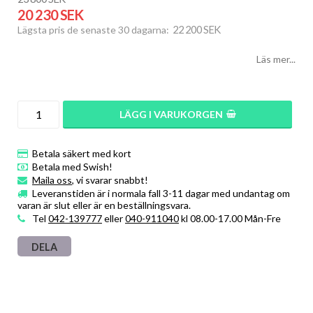
20 230 SEK
22 200 SEK
Lägsta pris de senaste 30 dagarna
Läs mer...
LÄGG I VARUKORGEN
Betala säkert med kort
Betala med Swish!
Maila oss
, vi svarar snabbt!
Leveranstiden är i normala fall 3-11 dagar med undantag om
varan är slut eller är en beställningsvara.
Tel
042-139777
eller
040-911040
kl 08.00-17.00 Mån-Fre
DELA