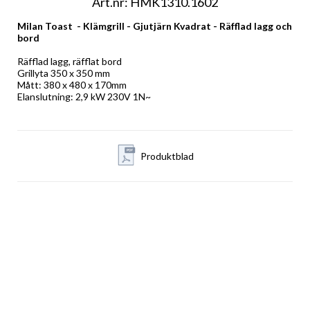
Art.nr: HMK1310.1602
Milan Toast  - Klämgrill - Gjutjärn Kvadrat - Räfflad lagg och 
bord
Räfflad lagg, räfflat bord
Grillyta 350 x 350 mm
Mått: 380 x 480 x 170mm 
Elanslutning: 2,9 kW 230V 1N~
Produktblad