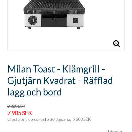
Milan Toast - Klämgrill -
Gjutjärn Kvadrat - Räfflad
lagg och bord
9 300 SEK
7 905 SEK
9 300 SEK
Lägsta pris de senaste 30 dagarna
Läs mer...