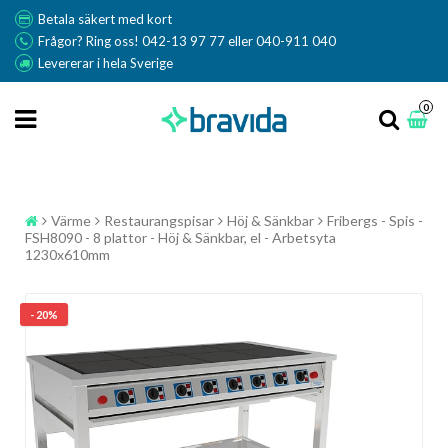
Betala säkert med kort
Frågor? Ring oss! 042-13 97 77 eller 040-911 040
Levererar i hela Sverige
0
Värme
Restaurangspisar
Höj & Sänkbar
Fribergs - Spis -
FSH8090 - 8 plattor - Höj & Sänkbar, el - Arbetsyta
1230x610mm
- 20%